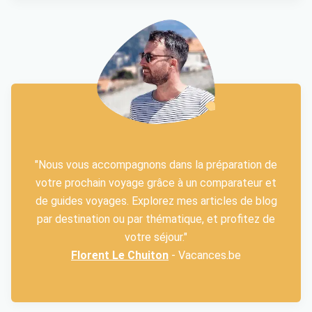
"Nous vous accompagnons dans la préparation de
votre prochain voyage grâce à un comparateur et
de guides voyages. Explorez mes articles de blog
par destination ou par thématique, et profitez de
votre séjour."
Florent Le Chuiton
- Vacances.be