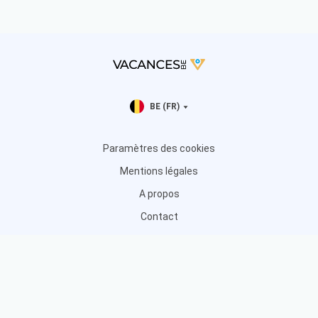
BE (FR)
Paramètres des cookies
Mentions légales
A propos
Contact
Kaer Online BV - Stationsweg 19, 5211 TV ‘s-Hertogenbosch, NL -
TVA #NL858992218B01