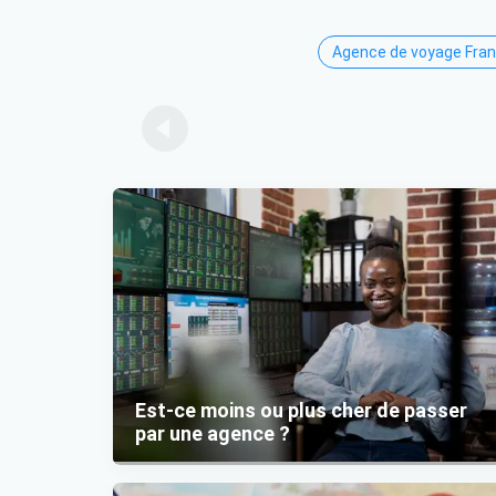
Agence de voyage Fra
Item 1 of 1
Est-ce moins ou plus cher de passer
par une agence ?