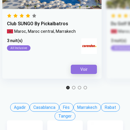
Club SUNGO By Pickalbatros
Du Golf 
Maroc,
Maroc central,
Marrakech
Maroc
3 nuit(s)
3 nuit(s)
All Inclusive
All Inclusiv
Voir
Item 1 of 4
Agadir
Casablanca
Fès
Marrakech
Rabat
Tanger