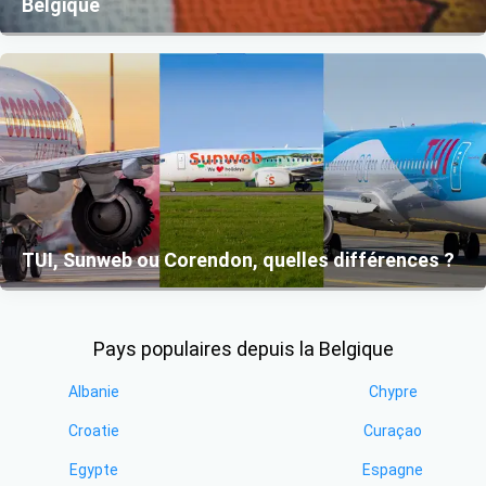
Belgique
TUI, Sunweb ou Corendon, quelles différences ?
Pays populaires depuis la Belgique
Albanie
Chypre
Croatie
Curaçao
Egypte
Espagne