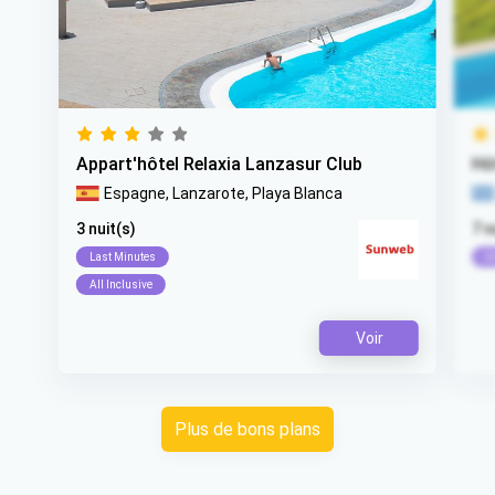
Appart'hôtel Relaxia Lanzasur Club
Hô
Espagne,
Lanzarote,
Playa Blanca
3 nuit(s)
7 n
Last Minutes
Al
All Inclusive
Voir
Item 1 of 7
Plus de bons plans