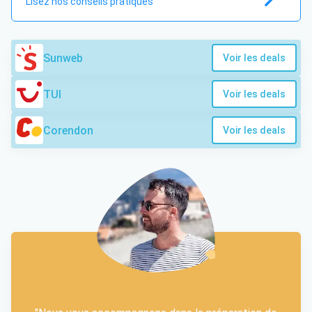
Lisez nos conseils pratiques
Sunweb
Voir les deals
TUI
Voir les deals
Corendon
Voir les deals