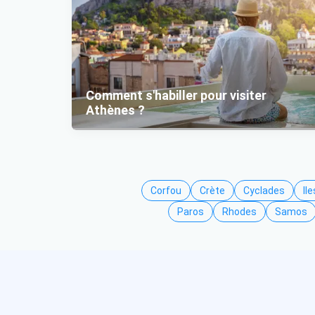
Comment s'habiller pour visiter
Athènes ?
Corfou
Crète
Cyclades
Il
Paros
Rhodes
Samos