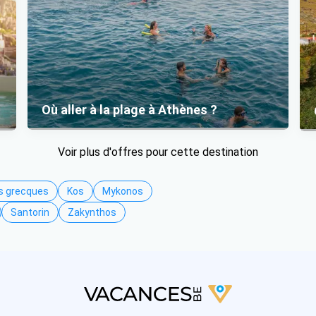
Où aller à la plage à Athènes ?
Voir plus d'offres pour cette destination
es grecques
Kos
Mykonos
Santorin
Zakynthos