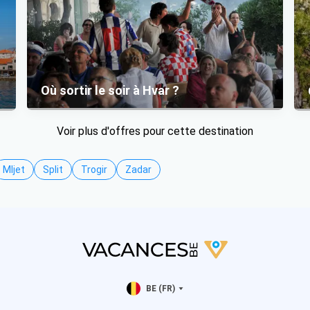
Où sortir le soir à Hvar ?
Voir plus d'offres pour cette destination
Mljet
Split
Trogir
Zadar
BE (FR)