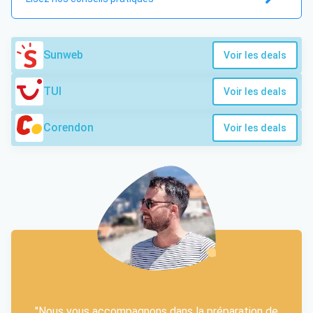
Sunweb
Voir les deals
TUI
Voir les deals
Corendon
Voir les deals
"Nous vous accompagnons dans la préparation de