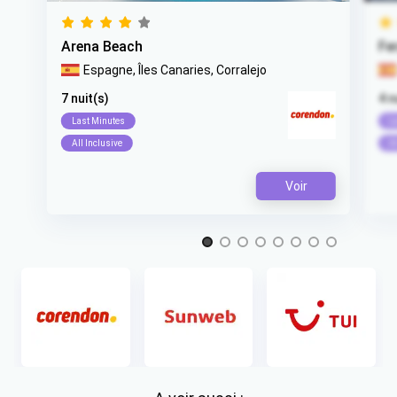
Arena Beach
Fe
Espagne,
Îles Canaries,
Corralejo
7 nuit(s)
4 n
Last Minutes
L
All Inclusive
Al
Voir
Item 1 of 8
Item 1 of 1