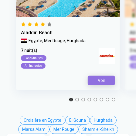
Aladdin Beach
Al
Egypte,
Mer Rouge,
Hurghada
7 nuit(s)
3 n
Last Minutes
L
All Inclusive
Al
Voir
Item 1 of 8
Croisière en Egypte
El Gouna
Hurghada
Marsa Alam
Mer Rouge
Sharm el-Sheikh