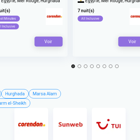
Egypte,
Mer Rouge,
Hurghada
Egypte,
Mer Rouge,
Hurgha
uit(s)
7 nuit(s)
ast Minutes
All Inclusive
l Inclusive
Voir
Voir
Hurghada
Marsa Alam
rm el-Sheikh