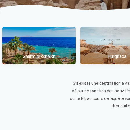
Sharm el-Sheikh
Hurghada
Item 1 of 3
S’il existe une destination à v
séjour en fonction des activité
sur le Nil, au cours de laquelle
tranquill