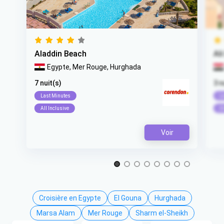
Aladdin Beach
Al
Egypte,
Mer Rouge,
Hurghada
7 nuit(s)
3 n
Last Minutes
L
All Inclusive
Al
Voir
Item 1 of 8
Croisière en Egypte
El Gouna
Hurghada
Marsa Alam
Mer Rouge
Sharm el-Sheikh