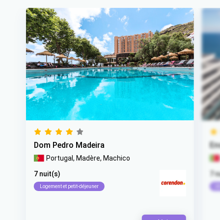
Dom Pedro Madeira
En
Portugal,
Madère,
Machico
7 nuit(s)
7 n
Logement et petit-déjeuner
Al