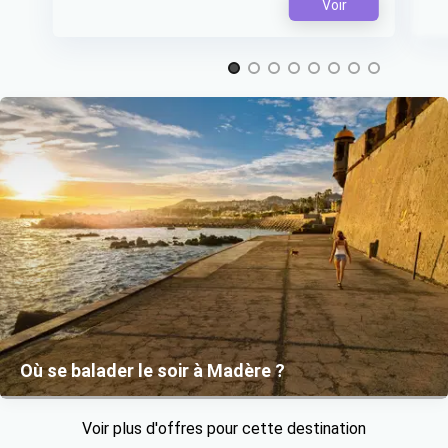
Voir
Item 1 of 8
Où se balader le soir à Madère ?
Voir plus d'offres pour cette destination