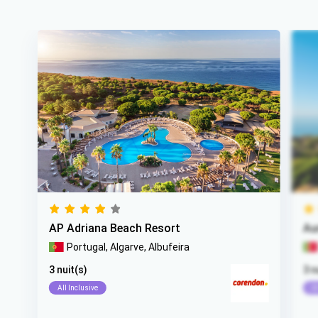
AP Adriana Beach Resort
Au
Portugal,
Algarve,
Albufeira
3 nuit(s)
3 n
All Inclusive
Al