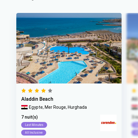
Aladdin Beach
Al
Egypte,
Mer Rouge,
Hurghada
7 nuit(s)
3 n
Last Minutes
L
All Inclusive
Al