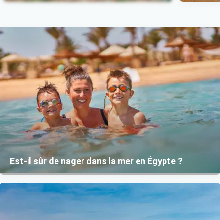
Item 1 of 3
Est-il sûr de nager dans la mer en Égypte ?