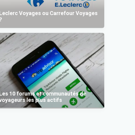
Leclerc Voyages ou Carrefour Voyages
?
Les 10 forums et communautés de
voyageurs les plus actifs