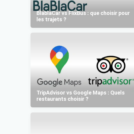
BlablaCar vs FlixBus : que choisir pour
les trajets ?
TripAdvisor vs Google Maps : Quels
restaurants choisir ?