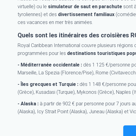
virtuelle) ou le
simulateur de saut en parachute
sont à
tyroliennes) et des
divertissement familiaux
(comédies
ces vacances en mer très animées.
Quels sont les itinéraires des croisières R
Royal Caribbean International couvre plusieurs région
programmées pour les
destinations touristiques pop
- Méditerranée occidentale :
dès 1 125 €/personne po
Marseille, La Spezia (Florence/Pise), Rome (Civitavecchi
- Îles grecques et Turquie :
dès 1 148 €/personne pour 
(Grèce), Kusadasi (Turquie), Mykonos (Grèce), Naples (Ita
- Alaska :
à partir de 902 € par personne pour 7 jours a
(Alaska), Icy Strait Point (Alaska), Juneau (Alaska) et V