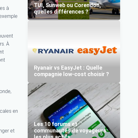
TUI, Sunweb ou Corendon,
es à
quelles différences ?
 exemple
souvent
rs. À
nt
ont
Ryanair vs EasyJet : Quelle
compagnie low-cost choisir ?
monde,
scales en
Les 10 forums et
communautés de voyageurs
nger et
les plus actifs