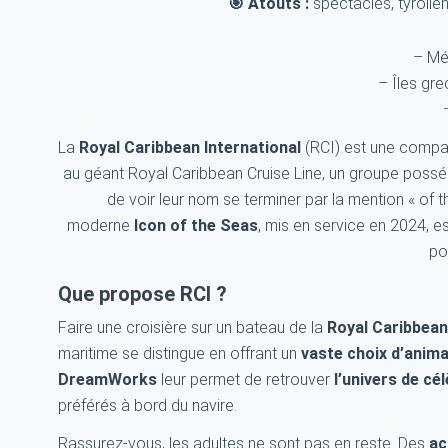
🎯 Atouts :
spectacles, tyrolie
– Mé
– Îles gr
La
Royal Caribbean International
(RCI) est une compag
au géant Royal Caribbean Cruise Line, un groupe poss
de voir leur nom se terminer par la mention « of t
moderne
Icon of the Seas
, mis en service en 2024, e
po
Que propose RCI ?
Faire une croisière sur un bateau de la
Royal Caribbean
maritime se distingue en offrant un
vaste choix d’anima
DreamWorks
leur permet de retrouver
l’univers de cé
préférés à bord du navire.
Rassurez-vous, les adultes ne sont pas en reste. Des
ac