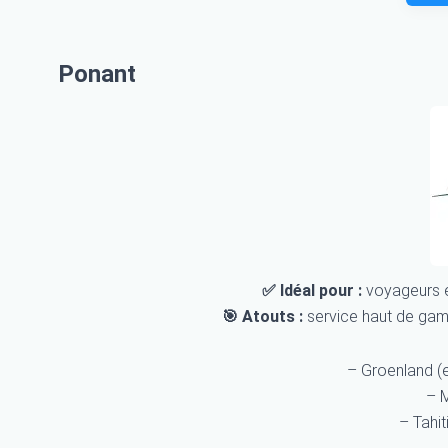
Ponant
✅ Idéal pour :
voyageurs e
🎯 Atouts :
service haut de gam
– Groenland (e
– 
– Tahit