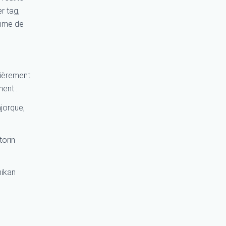
er tag,
amme de
lièrement
ent :
jorque,
torin
hikan