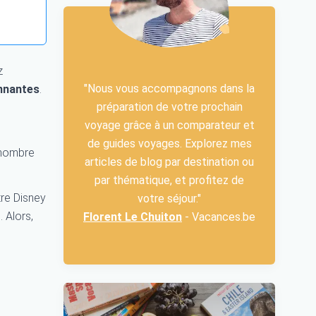
z
"Nous vous accompagnons dans la
onnantes
.
préparation de votre prochain
voyage grâce à un comparateur et
de guides voyages. Explorez mes
nombre
articles de blog par destination ou
par thématique, et profitez de
tre Disney
votre séjour."
 Alors,
Florent Le Chuiton
- Vacances.be