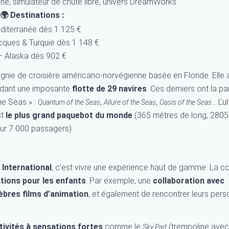
nne, simulateur de chute libre, univers DreamWorks
🌍 Destinations :
diterranée dès 1 125 €
ecques & Turquie dès 1 148 €
– Alaska dès 902 €
nie de croisière américano-norvégienne basée en Floride. Elle 
édant une imposante
flotte de 29 navires
. Ces derniers ont la par
he Seas » :
,
,
… L’ul
Quantum of the Seas
Allure of the Seas
Oasis of the Seas
st
le plus grand paquebot du monde
(365 mètres de long, 2805
ur 7 000 passagers).
 International
, c’est vivre une expérience haut de gamme. La 
tions pour les enfants
. Par exemple, une
collaboration avec
lèbres films d’animation
, et également de rencontrer leurs per
tivités à sensations fortes
comme le
(trempoline avec 
Sky Pad