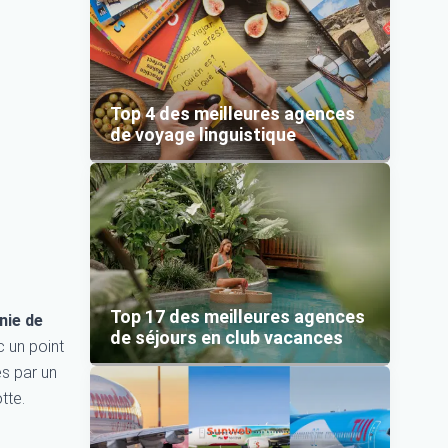
Top 4 des meilleures agences
de voyage linguistique
Top 17 des meilleures agences
ie de
de séjours en club vacances
c un point
es par un
tte.