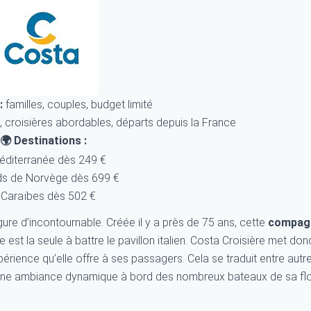
:
familles, couples, budget limité
 croisières abordables, départs depuis la France
🌍 Destinations :
éditerranée dès 249 €
ds de Norvège dès 699 €
 Caraïbes dès 502 €
igure d’incontournable. Créée il y a près de 75 ans, cette
compagn
e est la seule à battre le pavillon italien. Costa Croisière met don
périence qu’elle offre à ses passagers. Cela se traduit entre autr
une ambiance dynamique à bord des nombreux bateaux de sa flo