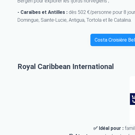
Bergen pour explorer les fjords norvégiens ;
- Caraïbes et Antilles :
dès 502 €/personne pour 8 jour
Domingue, Sainte-Lucie, Antigua, Tortola et île Catalina.
Costa Croisière Be
Royal Caribbean International
✅ Idéal pour :
famil