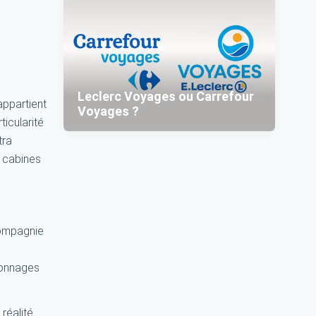
Leclerc Voyages ou Carrefour
appartient
Voyages ?
ticularité
tra
 cabines
compagnie
sonnages
réalité