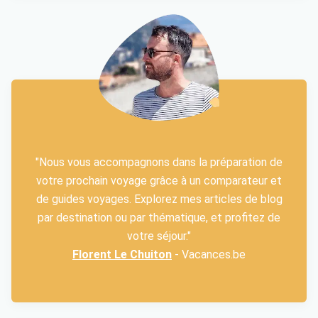
"Nous vous accompagnons dans la préparation de
votre prochain voyage grâce à un comparateur et
de guides voyages. Explorez mes articles de blog
par destination ou par thématique, et profitez de
votre séjour."
Florent Le Chuiton
- Vacances.be