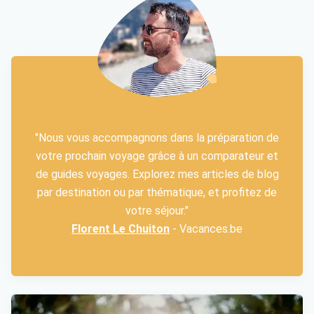
"Nous vous accompagnons dans la préparation de
votre prochain voyage grâce à un comparateur et
de guides voyages. Explorez mes articles de blog
par destination ou par thématique, et profitez de
votre séjour."
Florent Le Chuiton
- Vacances.be