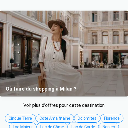
Où faire du shopping à Milan ?
Voir plus d'offres pour cette destination
Cinque Terre
Côte Amalfitaine
Dolomites
Florence
Lac Majeur
Lac de Côme
Lac de Garde
Naples